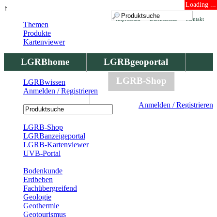
Loading ...
↑
Impressum
Datenschutz
Kontakt
Themen
Produkte
Kartenviewer
LGRBhome
LGRBgeoportal
LGRBbohrungen
LGRB-Shop
LGRBwissen
Anmelden / Registrieren
LGRBwissen
Anmelden / Registrieren
Registrierung
LGRB-Shop
LGRBanzeigeportal
LGRB-Kartenviewer
UVB-Portal
Produkte
Bodenkunde
Erdbeben
Fachübergreifend
Geologie
Geothermie
Geotourismus