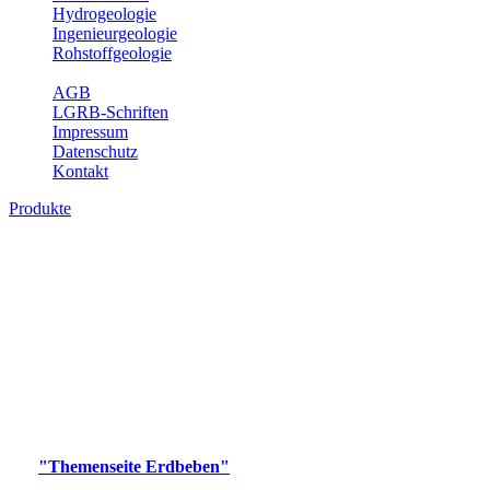
Hydrogeologie
Ingenieurgeologie
Rohstoffgeologie
Service
AGB
LGRB-Schriften
Impressum
Datenschutz
Kontakt
Produkte
Produkte des Themenbereichs Erdbeben
Der Fachbereich Landeserdbebendienst (LED) im LGRB erfüllt die
folgenden Aufgaben: Erdbebenmessung, Bereitstellung von
Erdbebeninformationen und seismischen Messdaten, Erfassung von
Wahrnehmungen und Schäden bei Erdbeben und Fachberatung in
seismologischen Fragen.
Bitte wählen Sie ein Produkt im gewünschten Format aus.
Digitale Produkte, die direkt downloadbar sind, finden Sie auf
der
"Themenseite Erdbeben"
im
LGRBgeoportal
.