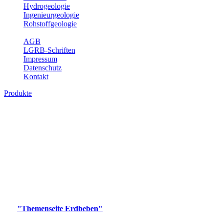
Hydrogeologie
Ingenieurgeologie
Rohstoffgeologie
Service
AGB
LGRB-Schriften
Impressum
Datenschutz
Kontakt
Produkte
Produkte des Themenbereichs Erdbeben
Der Fachbereich Landeserdbebendienst (LED) im LGRB erfüllt die
folgenden Aufgaben: Erdbebenmessung, Bereitstellung von
Erdbebeninformationen und seismischen Messdaten, Erfassung von
Wahrnehmungen und Schäden bei Erdbeben und Fachberatung in
seismologischen Fragen.
Bitte wählen Sie ein Produkt im gewünschten Format aus.
Digitale Produkte, die direkt downloadbar sind, finden Sie auf
der
"Themenseite Erdbeben"
im
LGRBgeoportal
.