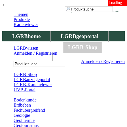
Loading ...
↑
Impressum
Datenschutz
Kontakt
Themen
Produkte
Kartenviewer
LGRBhome
LGRBgeoportal
LGRBbohrungen
LGRB-Shop
LGRBwissen
Anmelden / Registrieren
LGRBwissen
Anmelden / Registrieren
Registrierung
LGRB-Shop
LGRBanzeigeportal
LGRB-Kartenviewer
UVB-Portal
Produkte
Bodenkunde
Erdbeben
Fachübergreifend
Geologie
Geothermie
Geotourismus