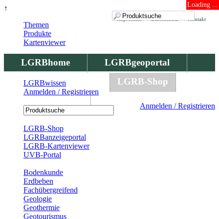
Loading ...
↑
Impressum
Datenschutz
Kontakt
Themen
Produkte
Kartenviewer
LGRBhome
LGRBgeoportal
LGRBbohrungen
LGRB-Shop
LGRBwissen
Anmelden / Registrieren
LGRBwissen
Anmelden / Registrieren
Registrierung
LGRB-Shop
LGRBanzeigeportal
LGRB-Kartenviewer
UVB-Portal
Produkte
Bodenkunde
Erdbeben
Fachübergreifend
Geologie
Geothermie
Geotourismus