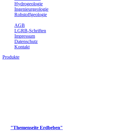
Hydrogeologie
Ingenieurgeologie
Rohstoffgeologie
Service
AGB
LGRB-Schriften
Impressum
Datenschutz
Kontakt
Produkte
Produkte des Themenbereichs Erdbeben
Der Fachbereich Landeserdbebendienst (LED) im LGRB erfüllt die
folgenden Aufgaben: Erdbebenmessung, Bereitstellung von
Erdbebeninformationen und seismischen Messdaten, Erfassung von
Wahrnehmungen und Schäden bei Erdbeben und Fachberatung in
seismologischen Fragen.
Bitte wählen Sie ein Produkt im gewünschten Format aus.
Digitale Produkte, die direkt downloadbar sind, finden Sie auf
der
"Themenseite Erdbeben"
im
LGRBgeoportal
.