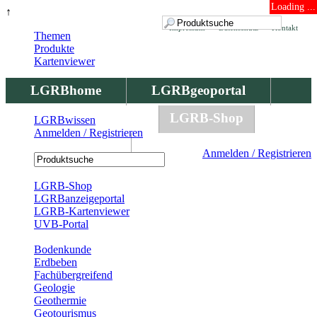
Loading ...
↑
Impressum
Datenschutz
Kontakt
Themen
Produkte
Kartenviewer
LGRBhome
LGRBgeoportal
LGRBbohrungen
LGRB-Shop
LGRBwissen
Anmelden / Registrieren
LGRBwissen
Anmelden / Registrieren
Registrierung
LGRB-Shop
LGRBanzeigeportal
LGRB-Kartenviewer
UVB-Portal
Produkte
Bodenkunde
Erdbeben
Fachübergreifend
Geologie
Geothermie
Geotourismus