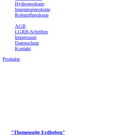
Hydrogeologie
Ingenieurgeologie
Rohstoffgeologie
Service
AGB
LGRB-Schriften
Impressum
Datenschutz
Kontakt
Produkte
Produkte des Themenbereichs Erdbeben
Der Fachbereich Landeserdbebendienst (LED) im LGRB erfüllt die
folgenden Aufgaben: Erdbebenmessung, Bereitstellung von
Erdbebeninformationen und seismischen Messdaten, Erfassung von
Wahrnehmungen und Schäden bei Erdbeben und Fachberatung in
seismologischen Fragen.
Bitte wählen Sie ein Produkt im gewünschten Format aus.
Digitale Produkte, die direkt downloadbar sind, finden Sie auf
der
"Themenseite Erdbeben"
im
LGRBgeoportal
.