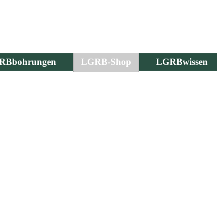
RBbohrungen
LGRB-Shop
LGRBwissen