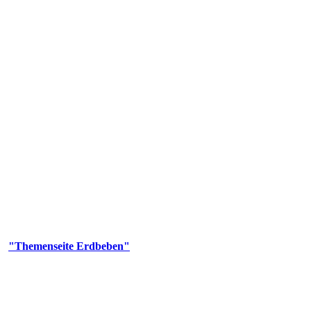
olgenden Aufgaben: Erdbebenmessung, Bereitstellung von Erdbebenin
smologischen Fragen.
er
"Themenseite Erdbeben"
im
LGRBgeoportal
.