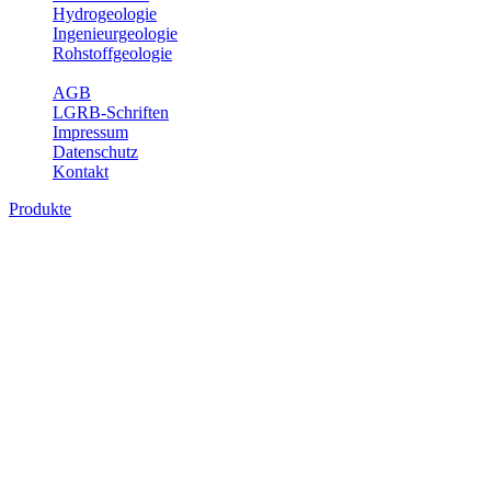
Hydrogeologie
Ingenieurgeologie
Rohstoffgeologie
Service
AGB
LGRB-Schriften
Impressum
Datenschutz
Kontakt
Produkte
Produkte des Themenbereichs Erdbeben
Der Fachbereich Landeserdbebendienst (LED) im LGRB erfüllt die f
Wahrnehmungen und Schäden bei Erdbeben und Fachberatung in sei
Bitte wählen Sie ein Produkt im gewünschten Format aus.
Digitale Produkte, die direkt downloadbar sind, finden Sie auf d
Sonderkarten