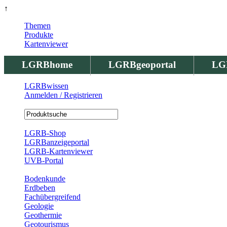
↑
Themen
Produkte
Kartenviewer
LGRBhome
LGRBgeoportal
LG
LGRBwissen
Anmelden / Registrieren
Registrierung
LGRB-Shop
LGRBanzeigeportal
LGRB-Kartenviewer
UVB-Portal
Produkte
Bodenkunde
Erdbeben
Fachübergreifend
Geologie
Geothermie
Geotourismus