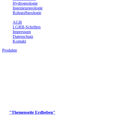
Hydrogeologie
Ingenieurgeologie
Rohstoffgeologie
Service
AGB
LGRB-Schriften
Impressum
Datenschutz
Kontakt
Produkte
Produkte des Themenbereichs Erdbeben
Der Fachbereich Landeserdbebendienst (LED) im LGRB erfüllt die
folgenden Aufgaben: Erdbebenmessung, Bereitstellung von
Erdbebeninformationen und seismischen Messdaten, Erfassung von
Wahrnehmungen und Schäden bei Erdbeben und Fachberatung in
seismologischen Fragen.
Bitte wählen Sie ein Produkt im gewünschten Format aus.
Digitale Produkte, die direkt downloadbar sind, finden Sie auf
der
"Themenseite Erdbeben"
im
LGRBgeoportal
.