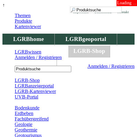
Loading ...
↑
Impressum
Datenschutz
Kontakt
Themen
Produkte
Kartenviewer
LGRBhome
LGRBgeoportal
LGRBbohrungen
LGRB-Shop
LGRBwissen
Anmelden / Registrieren
LGRBwissen
Anmelden / Registrieren
Registrierung
LGRB-Shop
LGRBanzeigeportal
LGRB-Kartenviewer
UVB-Portal
Produkte
Bodenkunde
Erdbeben
Fachübergreifend
Geologie
Geothermie
Geotourismus