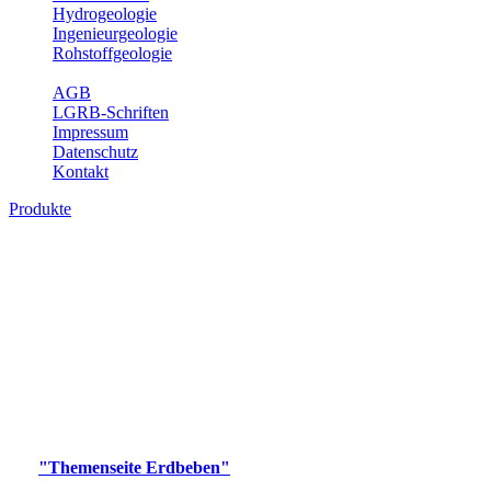
Hydrogeologie
Ingenieurgeologie
Rohstoffgeologie
Service
AGB
LGRB-Schriften
Impressum
Datenschutz
Kontakt
Produkte
Produkte des Themenbereichs Erdbeben
Der Fachbereich Landeserdbebendienst (LED) im LGRB erfüllt die
folgenden Aufgaben: Erdbebenmessung, Bereitstellung von
Erdbebeninformationen und seismischen Messdaten, Erfassung von
Wahrnehmungen und Schäden bei Erdbeben und Fachberatung in
seismologischen Fragen.
Bitte wählen Sie ein Produkt im gewünschten Format aus.
Digitale Produkte, die direkt downloadbar sind, finden Sie auf
der
"Themenseite Erdbeben"
im
LGRBgeoportal
.