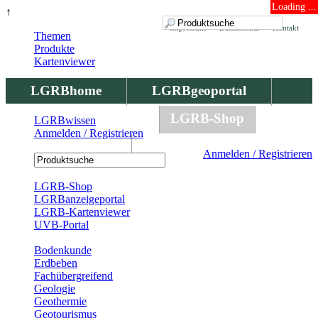
Loading ...
↑
Impressum
Datenschutz
Kontakt
Themen
Produkte
Kartenviewer
LGRBhome
LGRBgeoportal
LGRBbohrungen
LGRB-Shop
LGRBwissen
Anmelden / Registrieren
LGRBwissen
Anmelden / Registrieren
Registrierung
LGRB-Shop
LGRBanzeigeportal
LGRB-Kartenviewer
UVB-Portal
Produkte
Bodenkunde
Erdbeben
Fachübergreifend
Geologie
Geothermie
Geotourismus