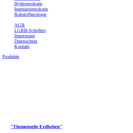
Hydrogeologie
Ingenieurgeologie
Rohstoffgeologie
Service
AGB
LGRB-Schriften
Impressum
Datenschutz
Kontakt
Produkte
Produkte des Themenbereichs Erdbeben
Der Fachbereich Landeserdbebendienst (LED) im LGRB erfüllt die
folgenden Aufgaben: Erdbebenmessung, Bereitstellung von
Erdbebeninformationen und seismischen Messdaten, Erfassung von
Wahrnehmungen und Schäden bei Erdbeben und Fachberatung in
seismologischen Fragen.
Bitte wählen Sie ein Produkt im gewünschten Format aus.
Digitale Produkte, die direkt downloadbar sind, finden Sie auf
der
"Themenseite Erdbeben"
im
LGRBgeoportal
.