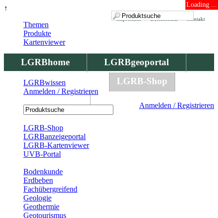
Loading ...
↑
Impressum
Datenschutz
Kontakt
Themen
Produkte
Kartenviewer
LGRBhome
LGRBgeoportal
LGRBbohrungen
LGRB-Shop
LGRBwissen
Anmelden / Registrieren
LGRBwissen
Anmelden / Registrieren
Registrierung
LGRB-Shop
LGRBanzeigeportal
LGRB-Kartenviewer
UVB-Portal
Produkte
Bodenkunde
Erdbeben
Fachübergreifend
Geologie
Geothermie
Geotourismus