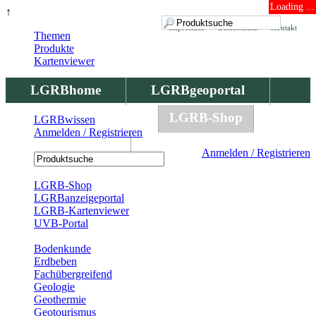
Loading ...
↑
Impressum
Datenschutz
Kontakt
Themen
Produkte
Kartenviewer
LGRBhome
LGRBgeoportal
LGRBbohrungen
LGRB-Shop
LGRBwissen
Anmelden / Registrieren
LGRBwissen
Anmelden / Registrieren
Registrierung
LGRB-Shop
LGRBanzeigeportal
LGRB-Kartenviewer
UVB-Portal
Produkte
Bodenkunde
Erdbeben
Fachübergreifend
Geologie
Geothermie
Geotourismus