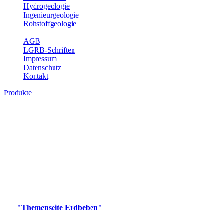
Hydrogeologie
Ingenieurgeologie
Rohstoffgeologie
Service
AGB
LGRB-Schriften
Impressum
Datenschutz
Kontakt
Produkte
Produkte des Themenbereichs Erdbeben
Der Fachbereich Landeserdbebendienst (LED) im LGRB erfüllt die
folgenden Aufgaben: Erdbebenmessung, Bereitstellung von
Erdbebeninformationen und seismischen Messdaten, Erfassung von
Wahrnehmungen und Schäden bei Erdbeben und Fachberatung in
seismologischen Fragen.
Bitte wählen Sie ein Produkt im gewünschten Format aus.
Digitale Produkte, die direkt downloadbar sind, finden Sie auf
der
"Themenseite Erdbeben"
im
LGRBgeoportal
.