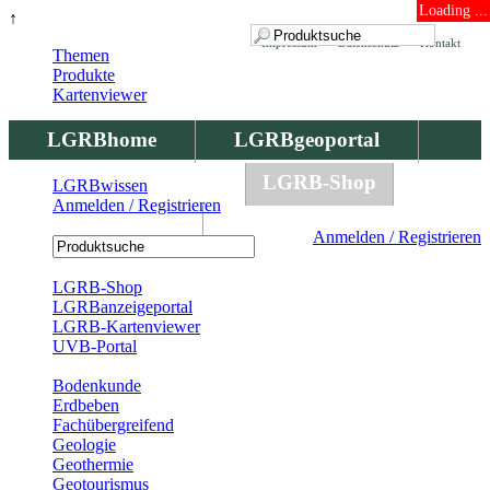
Loading ...
↑
Impressum
Datenschutz
Kontakt
Themen
Produkte
Kartenviewer
LGRBhome
LGRBgeoportal
LGRBbohrungen
LGRB-Shop
LGRBwissen
Anmelden / Registrieren
LGRBwissen
Anmelden / Registrieren
Registrierung
LGRB-Shop
LGRBanzeigeportal
LGRB-Kartenviewer
UVB-Portal
Produkte
Bodenkunde
Erdbeben
Fachübergreifend
Geologie
Geothermie
Geotourismus