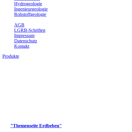
Hydrogeologie
Ingenieurgeologie
Rohstoffgeologie
Service
AGB
LGRB-Schriften
Impressum
Datenschutz
Kontakt
Produkte
Produkte des Themenbereichs Erdbeben
Der Fachbereich Landeserdbebendienst (LED) im LGRB erfüllt die
folgenden Aufgaben: Erdbebenmessung, Bereitstellung von
Erdbebeninformationen und seismischen Messdaten, Erfassung von
Wahrnehmungen und Schäden bei Erdbeben und Fachberatung in
seismologischen Fragen.
Bitte wählen Sie ein Produkt im gewünschten Format aus.
Digitale Produkte, die direkt downloadbar sind, finden Sie auf
der
"Themenseite Erdbeben"
im
LGRBgeoportal
.