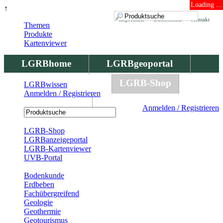
Loading ...
↑
Impressum
Datenschutz
Kontakt
Themen
Produkte
Kartenviewer
LGRBhome
LGRBgeoportal
LGRBbohrungen
LGRB-Shop
LGRBwissen
Anmelden / Registrieren
LGRBwissen
Anmelden / Registrieren
Registrierung
LGRB-Shop
LGRBanzeigeportal
LGRB-Kartenviewer
UVB-Portal
Produkte
Bodenkunde
Erdbeben
Fachübergreifend
Geologie
Geothermie
Geotourismus