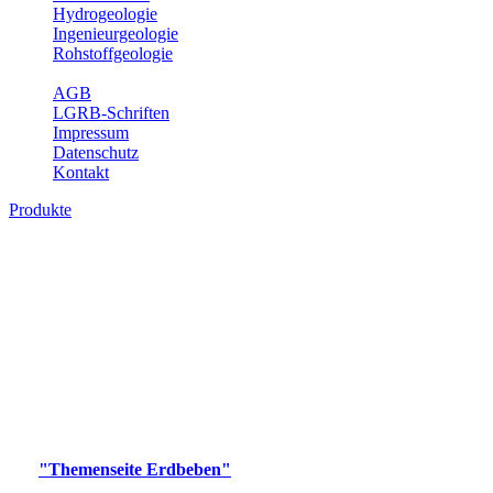
Hydrogeologie
Ingenieurgeologie
Rohstoffgeologie
Service
AGB
LGRB-Schriften
Impressum
Datenschutz
Kontakt
Produkte
Produkte des Themenbereichs Erdbeben
Der Fachbereich Landeserdbebendienst (LED) im LGRB erfüllt die
folgenden Aufgaben: Erdbebenmessung, Bereitstellung von
Erdbebeninformationen und seismischen Messdaten, Erfassung von
Wahrnehmungen und Schäden bei Erdbeben und Fachberatung in
seismologischen Fragen.
Bitte wählen Sie ein Produkt im gewünschten Format aus.
Digitale Produkte, die direkt downloadbar sind, finden Sie auf
der
"Themenseite Erdbeben"
im
LGRBgeoportal
.