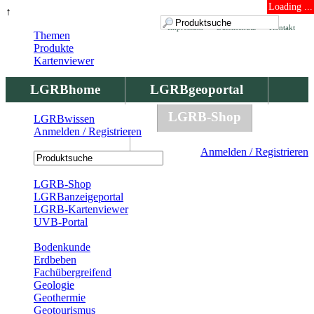
Loading ...
↑
Impressum
Datenschutz
Kontakt
Themen
Produkte
Kartenviewer
LGRBhome
LGRBgeoportal
LGRBbohrungen
LGRB-Shop
LGRBwissen
Anmelden / Registrieren
LGRBwissen
Anmelden / Registrieren
Registrierung
LGRB-Shop
LGRBanzeigeportal
LGRB-Kartenviewer
UVB-Portal
Produkte
Bodenkunde
Erdbeben
Fachübergreifend
Geologie
Geothermie
Geotourismus