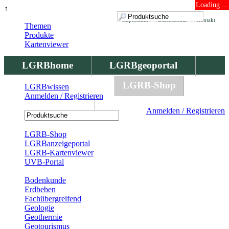
Loading ...
↑
Impressum
Datenschutz
Kontakt
Themen
Produkte
Kartenviewer
LGRBhome
LGRBgeoportal
LGRBbohrungen
LGRB-Shop
LGRBwissen
Anmelden / Registrieren
LGRBwissen
Anmelden / Registrieren
Registrierung
LGRB-Shop
LGRBanzeigeportal
LGRB-Kartenviewer
UVB-Portal
Produkte
Bodenkunde
Erdbeben
Fachübergreifend
Geologie
Geothermie
Geotourismus