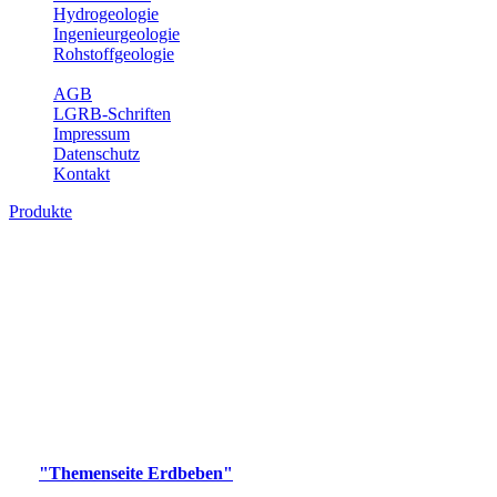
Hydrogeologie
Ingenieurgeologie
Rohstoffgeologie
Service
AGB
LGRB-Schriften
Impressum
Datenschutz
Kontakt
Produkte
Produkte des Themenbereichs Erdbeben
Der Fachbereich Landeserdbebendienst (LED) im LGRB erfüllt die
folgenden Aufgaben: Erdbebenmessung, Bereitstellung von
Erdbebeninformationen und seismischen Messdaten, Erfassung von
Wahrnehmungen und Schäden bei Erdbeben und Fachberatung in
seismologischen Fragen.
Bitte wählen Sie ein Produkt im gewünschten Format aus.
Digitale Produkte, die direkt downloadbar sind, finden Sie auf
der
"Themenseite Erdbeben"
im
LGRBgeoportal
.