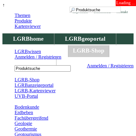
Loading ...
↑
Impressum
Datenschutz
Kontakt
Themen
Produkte
Kartenviewer
LGRBhome
LGRBgeoportal
LGRBbohrungen
LGRB-Shop
LGRBwissen
Anmelden / Registrieren
LGRBwissen
Anmelden / Registrieren
Registrierung
LGRB-Shop
LGRBanzeigeportal
LGRB-Kartenviewer
UVB-Portal
Produkte
Bodenkunde
Erdbeben
Fachübergreifend
Geologie
Geothermie
Geotourismus