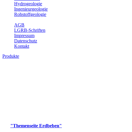
Hydrogeologie
Ingenieurgeologie
Rohstoffgeologie
Service
AGB
LGRB-Schriften
Impressum
Datenschutz
Kontakt
Produkte
Produkte des Themenbereichs Erdbeben
Der Fachbereich Landeserdbebendienst (LED) im LGRB erfüllt die
folgenden Aufgaben: Erdbebenmessung, Bereitstellung von
Erdbebeninformationen und seismischen Messdaten, Erfassung von
Wahrnehmungen und Schäden bei Erdbeben und Fachberatung in
seismologischen Fragen.
Bitte wählen Sie ein Produkt im gewünschten Format aus.
Digitale Produkte, die direkt downloadbar sind, finden Sie auf
der
"Themenseite Erdbeben"
im
LGRBgeoportal
.