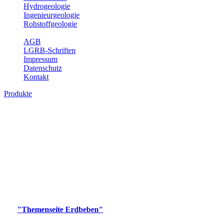
Hydrogeologie
Ingenieurgeologie
Rohstoffgeologie
Service
AGB
LGRB-Schriften
Impressum
Datenschutz
Kontakt
Produkte
Produkte des Themenbereichs Erdbeben
Der Fachbereich Landeserdbebendienst (LED) im LGRB erfüllt die
folgenden Aufgaben: Erdbebenmessung, Bereitstellung von
Erdbebeninformationen und seismischen Messdaten, Erfassung von
Wahrnehmungen und Schäden bei Erdbeben und Fachberatung in
seismologischen Fragen.
Bitte wählen Sie ein Produkt im gewünschten Format aus.
Digitale Produkte, die direkt downloadbar sind, finden Sie auf
der
"Themenseite Erdbeben"
im
LGRBgeoportal
.