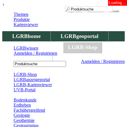
Loading ...
↑
Impressum
Datenschutz
Kontakt
Themen
Produkte
Kartenviewer
LGRBhome
LGRBgeoportal
LGRBbohrungen
LGRB-Shop
LGRBwissen
Anmelden / Registrieren
LGRBwissen
Anmelden / Registrieren
Registrierung
LGRB-Shop
LGRBanzeigeportal
LGRB-Kartenviewer
UVB-Portal
Produkte
Bodenkunde
Erdbeben
Fachübergreifend
Geologie
Geothermie
Geotourismus