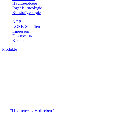
Hydrogeologie
Ingenieurgeologie
Rohstoffgeologie
Service
AGB
LGRB-Schriften
Impressum
Datenschutz
Kontakt
Produkte
Produkte des Themenbereichs Erdbeben
Der Fachbereich Landeserdbebendienst (LED) im LGRB erfüllt die
folgenden Aufgaben: Erdbebenmessung, Bereitstellung von
Erdbebeninformationen und seismischen Messdaten, Erfassung von
Wahrnehmungen und Schäden bei Erdbeben und Fachberatung in
seismologischen Fragen.
Bitte wählen Sie ein Produkt im gewünschten Format aus.
Digitale Produkte, die direkt downloadbar sind, finden Sie auf
der
"Themenseite Erdbeben"
im
LGRBgeoportal
.