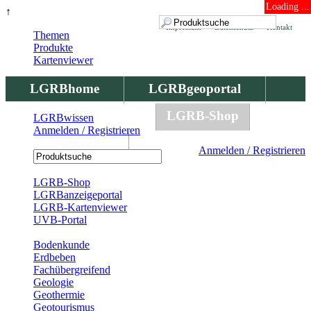
Loading ...
↑
Impressum
Datenschutz
Kontakt
Themen
Produkte
Kartenviewer
LGRBhome
LGRBgeoportal
LGRBbohrungen
LGRB-Shop
LGRBwissen
Anmelden / Registrieren
LGRBwissen
Anmelden / Registrieren
Registrierung
LGRB-Shop
LGRBanzeigeportal
LGRB-Kartenviewer
UVB-Portal
Produkte
Bodenkunde
Erdbeben
Fachübergreifend
Geologie
Geothermie
Geotourismus