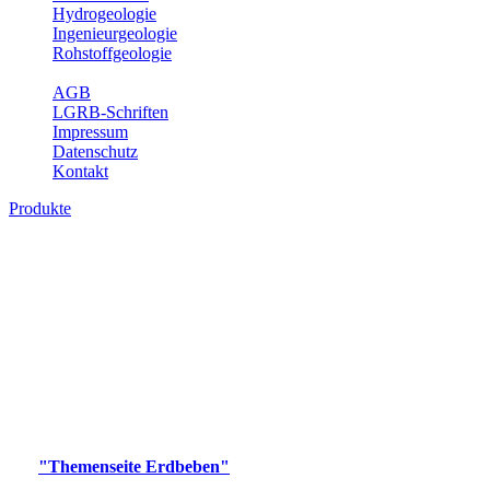
Hydrogeologie
Ingenieurgeologie
Rohstoffgeologie
Service
AGB
LGRB-Schriften
Impressum
Datenschutz
Kontakt
Produkte
Produkte des Themenbereichs Erdbeben
Der Fachbereich Landeserdbebendienst (LED) im LGRB erfüllt die
folgenden Aufgaben: Erdbebenmessung, Bereitstellung von
Erdbebeninformationen und seismischen Messdaten, Erfassung von
Wahrnehmungen und Schäden bei Erdbeben und Fachberatung in
seismologischen Fragen.
Bitte wählen Sie ein Produkt im gewünschten Format aus.
Digitale Produkte, die direkt downloadbar sind, finden Sie auf
der
"Themenseite Erdbeben"
im
LGRBgeoportal
.