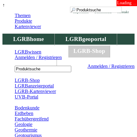
Loading ...
↑
Impressum
Datenschutz
Kontakt
Themen
Produkte
Kartenviewer
LGRBhome
LGRBgeoportal
LGRBbohrungen
LGRB-Shop
LGRBwissen
Anmelden / Registrieren
LGRBwissen
Anmelden / Registrieren
Registrierung
LGRB-Shop
LGRBanzeigeportal
LGRB-Kartenviewer
UVB-Portal
Produkte
Bodenkunde
Erdbeben
Fachübergreifend
Geologie
Geothermie
Geotourismus