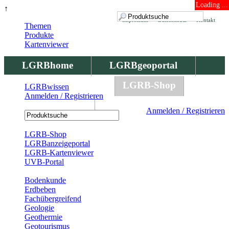
Loading ...
↑
Impressum
Datenschutz
Kontakt
Themen
Produkte
Kartenviewer
LGRBhome
LGRBgeoportal
LGRBbohrungen
LGRB-Shop
LGRBwissen
Anmelden / Registrieren
LGRBwissen
Anmelden / Registrieren
Registrierung
LGRB-Shop
LGRBanzeigeportal
LGRB-Kartenviewer
UVB-Portal
Produkte
Bodenkunde
Erdbeben
Fachübergreifend
Geologie
Geothermie
Geotourismus