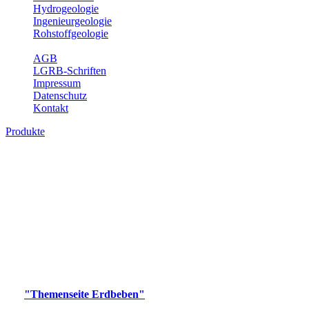
Hydrogeologie
Ingenieurgeologie
Rohstoffgeologie
Service
AGB
LGRB-Schriften
Impressum
Datenschutz
Kontakt
Produkte
Produkte des Themenbereichs Erdbeben
Der Fachbereich Landeserdbebendienst (LED) im LGRB erfüllt die
folgenden Aufgaben: Erdbebenmessung, Bereitstellung von
Erdbebeninformationen und seismischen Messdaten, Erfassung von
Wahrnehmungen und Schäden bei Erdbeben und Fachberatung in
seismologischen Fragen.
Bitte wählen Sie ein Produkt im gewünschten Format aus.
Digitale Produkte, die direkt downloadbar sind, finden Sie auf
der
"Themenseite Erdbeben"
im
LGRBgeoportal
.