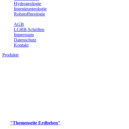
Hydrogeologie
Ingenieurgeologie
Rohstoffgeologie
Service
AGB
LGRB-Schriften
Impressum
Datenschutz
Kontakt
Produkte
Produkte des Themenbereichs Erdbeben
Der Fachbereich Landeserdbebendienst (LED) im LGRB erfüllt die
folgenden Aufgaben: Erdbebenmessung, Bereitstellung von
Erdbebeninformationen und seismischen Messdaten, Erfassung von
Wahrnehmungen und Schäden bei Erdbeben und Fachberatung in
seismologischen Fragen.
Bitte wählen Sie ein Produkt im gewünschten Format aus.
Digitale Produkte, die direkt downloadbar sind, finden Sie auf
der
"Themenseite Erdbeben"
im
LGRBgeoportal
.