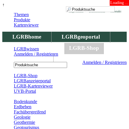
Loading ...
↑
Impressum
Datenschutz
Kontakt
Themen
Produkte
Kartenviewer
LGRBhome
LGRBgeoportal
LGRBbohrungen
LGRB-Shop
LGRBwissen
Anmelden / Registrieren
LGRBwissen
Anmelden / Registrieren
Registrierung
LGRB-Shop
LGRBanzeigeportal
LGRB-Kartenviewer
UVB-Portal
Produkte
Bodenkunde
Erdbeben
Fachübergreifend
Geologie
Geothermie
Geotourismus