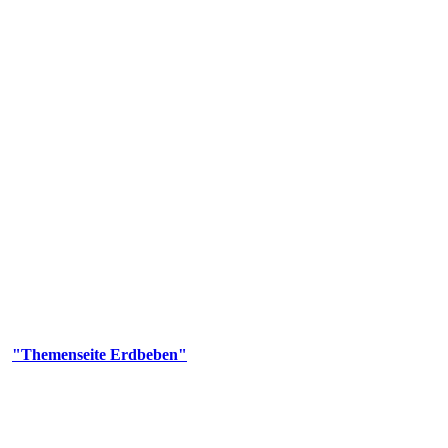
olgenden Aufgaben: Erdbebenmessung, Bereitstellung von Erdbebenin
smologischen Fragen.
er
"Themenseite Erdbeben"
im
LGRBgeoportal
.