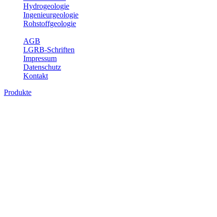
Hydrogeologie
Ingenieurgeologie
Rohstoffgeologie
Service
AGB
LGRB-Schriften
Impressum
Datenschutz
Kontakt
Produkte
Produkte des Themenbereichs Erdbeben
Der Fachbereich Landeserdbebendienst (LED) im LGRB erfüllt die f
Wahrnehmungen und Schäden bei Erdbeben und Fachberatung in sei
Bitte wählen Sie ein Produkt im gewünschten Format aus.
Digitale Produkte, die direkt downloadbar sind, finden Sie auf d
Sonderkarten