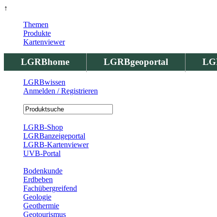
↑
Themen
Produkte
Kartenviewer
LGRBhome
LGRBgeoportal
LG
LGRBwissen
Anmelden / Registrieren
Registrierung
LGRB-Shop
LGRBanzeigeportal
LGRB-Kartenviewer
UVB-Portal
Produkte
Bodenkunde
Erdbeben
Fachübergreifend
Geologie
Geothermie
Geotourismus