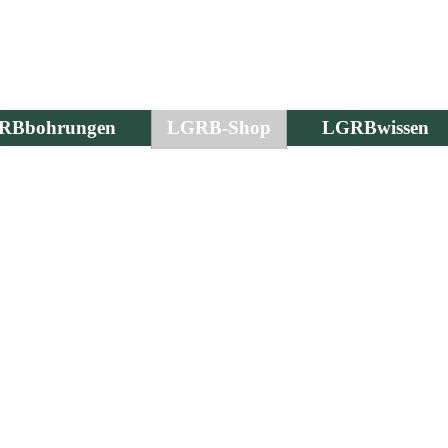
RBbohrungen
LGRB-Shop
LGRBwissen