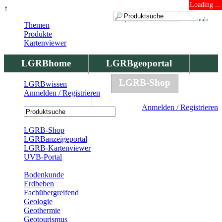
Loading ...
↑
Impressum
Datenschutz
Kontakt
Themen
Produkte
Kartenviewer
LGRBhome
LGRBgeoportal
LGRBbohrungen
LGRB-Shop
LGRBwissen
Anmelden / Registrieren
LGRBwissen
Anmelden / Registrieren
Registrierung
LGRB-Shop
LGRBanzeigeportal
LGRB-Kartenviewer
UVB-Portal
Produkte
Bodenkunde
Erdbeben
Fachübergreifend
Geologie
Geothermie
Geotourismus