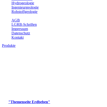
Hydrogeologie
Ingenieurgeologie
Rohstoffgeologie
Service
AGB
LGRB-Schriften
Impressum
Datenschutz
Kontakt
Produkte
Produkte des Themenbereichs Erdbeben
Der Fachbereich Landeserdbebendienst (LED) im LGRB erfüllt die
folgenden Aufgaben: Erdbebenmessung, Bereitstellung von
Erdbebeninformationen und seismischen Messdaten, Erfassung von
Wahrnehmungen und Schäden bei Erdbeben und Fachberatung in
seismologischen Fragen.
Bitte wählen Sie ein Produkt im gewünschten Format aus.
Digitale Produkte, die direkt downloadbar sind, finden Sie auf
der
"Themenseite Erdbeben"
im
LGRBgeoportal
.