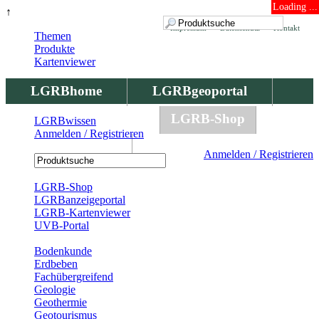
Loading ...
↑
Impressum
Datenschutz
Kontakt
Themen
Produkte
Kartenviewer
LGRBhome
LGRBgeoportal
LGRBbohrungen
LGRB-Shop
LGRBwissen
Anmelden / Registrieren
LGRBwissen
Anmelden / Registrieren
Registrierung
LGRB-Shop
LGRBanzeigeportal
LGRB-Kartenviewer
UVB-Portal
Produkte
Bodenkunde
Erdbeben
Fachübergreifend
Geologie
Geothermie
Geotourismus