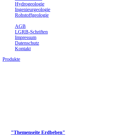
Hydrogeologie
Ingenieurgeologie
Rohstoffgeologie
Service
AGB
LGRB-Schriften
Impressum
Datenschutz
Kontakt
Produkte
Produkte des Themenbereichs Erdbeben
Der Fachbereich Landeserdbebendienst (LED) im LGRB erfüllt die
folgenden Aufgaben: Erdbebenmessung, Bereitstellung von
Erdbebeninformationen und seismischen Messdaten, Erfassung von
Wahrnehmungen und Schäden bei Erdbeben und Fachberatung in
seismologischen Fragen.
Bitte wählen Sie ein Produkt im gewünschten Format aus.
Digitale Produkte, die direkt downloadbar sind, finden Sie auf
der
"Themenseite Erdbeben"
im
LGRBgeoportal
.