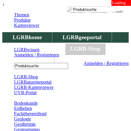
Loading ...
↑
Impressum
Datenschutz
Kontakt
Themen
Produkte
Kartenviewer
LGRBhome
LGRBgeoportal
LGRBbohrungen
LGRB-Shop
LGRBwissen
Anmelden / Registrieren
LGRBwissen
Anmelden / Registrieren
Registrierung
LGRB-Shop
LGRBanzeigeportal
LGRB-Kartenviewer
UVB-Portal
Produkte
Bodenkunde
Erdbeben
Fachübergreifend
Geologie
Geothermie
Geotourismus