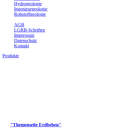
Hydrogeologie
Ingenieurgeologie
Rohstoffgeologie
Service
AGB
LGRB-Schriften
Impressum
Datenschutz
Kontakt
Produkte
Produkte des Themenbereichs Erdbeben
Der Fachbereich Landeserdbebendienst (LED) im LGRB erfüllt die
folgenden Aufgaben: Erdbebenmessung, Bereitstellung von
Erdbebeninformationen und seismischen Messdaten, Erfassung von
Wahrnehmungen und Schäden bei Erdbeben und Fachberatung in
seismologischen Fragen.
Bitte wählen Sie ein Produkt im gewünschten Format aus.
Digitale Produkte, die direkt downloadbar sind, finden Sie auf
der
"Themenseite Erdbeben"
im
LGRBgeoportal
.