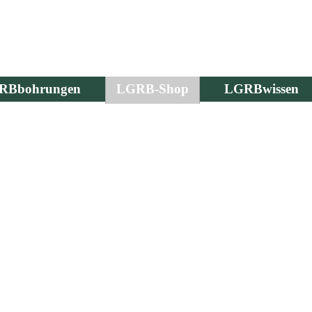
RBbohrungen
LGRB-Shop
LGRBwissen