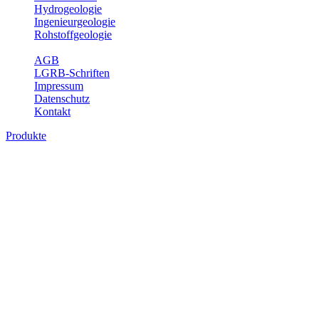
Hydrogeologie
Ingenieurgeologie
Rohstoffgeologie
Service
AGB
LGRB-Schriften
Impressum
Datenschutz
Kontakt
Produkte
Produkte des Themenbereichs Erdbeben
Der Fachbereich Landeserdbebendienst (LED) im LGRB erfüllt die f
Wahrnehmungen und Schäden bei Erdbeben und Fachberatung in sei
Bitte wählen Sie ein Produkt im gewünschten Format aus.
Digitale Produkte, die direkt downloadbar sind, finden Sie auf d
Sonderkarten