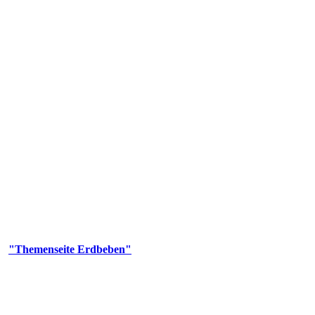
olgenden Aufgaben: Erdbebenmessung, Bereitstellung von Erdbebenin
smologischen Fragen.
er
"Themenseite Erdbeben"
im
LGRBgeoportal
.