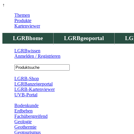
↑
Themen
Produkte
Kartenviewer
LGRBhome
LGRBgeoportal
LG
LGRBwissen
Anmelden / Registrieren
Registrierung
LGRB-Shop
LGRBanzeigeportal
LGRB-Kartenviewer
UVB-Portal
Produkte
Bodenkunde
Erdbeben
Fachübergreifend
Geologie
Geothermie
Geotourismus