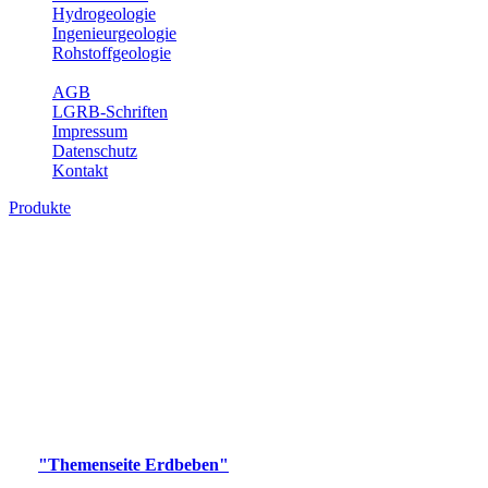
Hydrogeologie
Ingenieurgeologie
Rohstoffgeologie
Service
AGB
LGRB-Schriften
Impressum
Datenschutz
Kontakt
Produkte
Produkte des Themenbereichs Erdbeben
Der Fachbereich Landeserdbebendienst (LED) im LGRB erfüllt die
folgenden Aufgaben: Erdbebenmessung, Bereitstellung von
Erdbebeninformationen und seismischen Messdaten, Erfassung von
Wahrnehmungen und Schäden bei Erdbeben und Fachberatung in
seismologischen Fragen.
Bitte wählen Sie ein Produkt im gewünschten Format aus.
Digitale Produkte, die direkt downloadbar sind, finden Sie auf
der
"Themenseite Erdbeben"
im
LGRBgeoportal
.