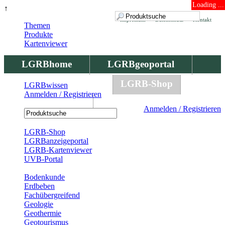
Loading ...
↑
Impressum
Datenschutz
Kontakt
Themen
Produkte
Kartenviewer
LGRBhome
LGRBgeoportal
LGRBbohrungen
LGRB-Shop
LGRBwissen
Anmelden / Registrieren
LGRBwissen
Anmelden / Registrieren
Registrierung
LGRB-Shop
LGRBanzeigeportal
LGRB-Kartenviewer
UVB-Portal
Produkte
Bodenkunde
Erdbeben
Fachübergreifend
Geologie
Geothermie
Geotourismus