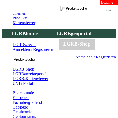
Loading ...
↑
Impressum
Datenschutz
Kontakt
Themen
Produkte
Kartenviewer
LGRBhome
LGRBgeoportal
LGRBbohrungen
LGRB-Shop
LGRBwissen
Anmelden / Registrieren
LGRBwissen
Anmelden / Registrieren
Registrierung
LGRB-Shop
LGRBanzeigeportal
LGRB-Kartenviewer
UVB-Portal
Produkte
Bodenkunde
Erdbeben
Fachübergreifend
Geologie
Geothermie
Geotourismus