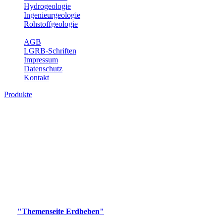
Hydrogeologie
Ingenieurgeologie
Rohstoffgeologie
Service
AGB
LGRB-Schriften
Impressum
Datenschutz
Kontakt
Produkte
Produkte des Themenbereichs Erdbeben
Der Fachbereich Landeserdbebendienst (LED) im LGRB erfüllt die
folgenden Aufgaben: Erdbebenmessung, Bereitstellung von
Erdbebeninformationen und seismischen Messdaten, Erfassung von
Wahrnehmungen und Schäden bei Erdbeben und Fachberatung in
seismologischen Fragen.
Bitte wählen Sie ein Produkt im gewünschten Format aus.
Digitale Produkte, die direkt downloadbar sind, finden Sie auf
der
"Themenseite Erdbeben"
im
LGRBgeoportal
.