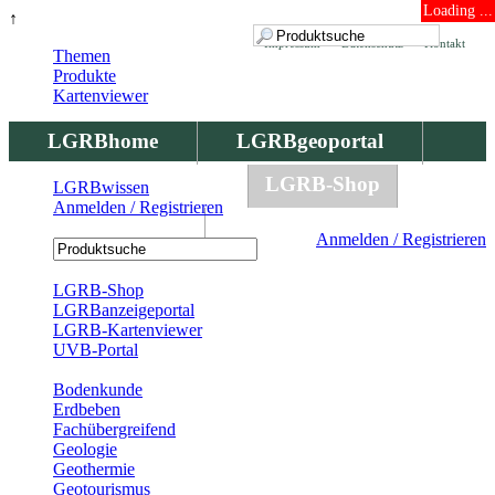
Loading ...
↑
Impressum
Datenschutz
Kontakt
Themen
Produkte
Kartenviewer
LGRBhome
LGRBgeoportal
LGRBbohrungen
LGRB-Shop
LGRBwissen
Anmelden / Registrieren
LGRBwissen
Anmelden / Registrieren
Registrierung
LGRB-Shop
LGRBanzeigeportal
LGRB-Kartenviewer
UVB-Portal
Produkte
Bodenkunde
Erdbeben
Fachübergreifend
Geologie
Geothermie
Geotourismus