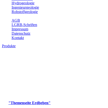
Hydrogeologie
Ingenieurgeologie
Rohstoffgeologie
Service
AGB
LGRB-Schriften
Impressum
Datenschutz
Kontakt
Produkte
Produkte des Themenbereichs Erdbeben
Der Fachbereich Landeserdbebendienst (LED) im LGRB erfüllt die
folgenden Aufgaben: Erdbebenmessung, Bereitstellung von
Erdbebeninformationen und seismischen Messdaten, Erfassung von
Wahrnehmungen und Schäden bei Erdbeben und Fachberatung in
seismologischen Fragen.
Bitte wählen Sie ein Produkt im gewünschten Format aus.
Digitale Produkte, die direkt downloadbar sind, finden Sie auf
der
"Themenseite Erdbeben"
im
LGRBgeoportal
.