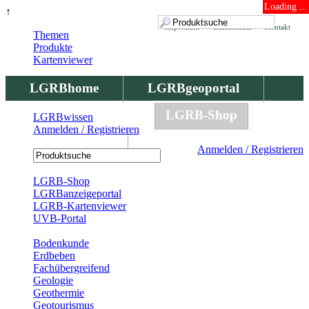
Loading ...
↑
Impressum
Datenschutz
Kontakt
Themen
Produkte
Kartenviewer
LGRBhome
LGRBgeoportal
LGRBbohrungen
LGRB-Shop
LGRBwissen
Anmelden / Registrieren
LGRBwissen
Anmelden / Registrieren
Registrierung
LGRB-Shop
LGRBanzeigeportal
LGRB-Kartenviewer
UVB-Portal
Produkte
Bodenkunde
Erdbeben
Fachübergreifend
Geologie
Geothermie
Geotourismus