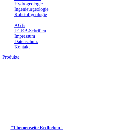
Hydrogeologie
Ingenieurgeologie
Rohstoffgeologie
Service
AGB
LGRB-Schriften
Impressum
Datenschutz
Kontakt
Produkte
Produkte des Themenbereichs Erdbeben
Der Fachbereich Landeserdbebendienst (LED) im LGRB erfüllt die
folgenden Aufgaben: Erdbebenmessung, Bereitstellung von
Erdbebeninformationen und seismischen Messdaten, Erfassung von
Wahrnehmungen und Schäden bei Erdbeben und Fachberatung in
seismologischen Fragen.
Bitte wählen Sie ein Produkt im gewünschten Format aus.
Digitale Produkte, die direkt downloadbar sind, finden Sie auf
der
"Themenseite Erdbeben"
im
LGRBgeoportal
.