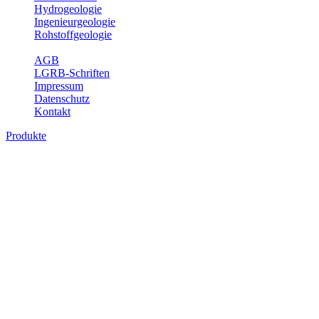
Hydrogeologie
Ingenieurgeologie
Rohstoffgeologie
Service
AGB
LGRB-Schriften
Impressum
Datenschutz
Kontakt
Produkte
Produkte des Themenbereichs Erdbeben
Der Fachbereich Landeserdbebendienst (LED) im LGRB erfüllt die f
Wahrnehmungen und Schäden bei Erdbeben und Fachberatung in sei
Bitte wählen Sie ein Produkt im gewünschten Format aus.
Digitale Produkte, die direkt downloadbar sind, finden Sie auf d
Sonderkarten