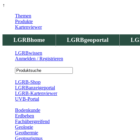
↑
Themen
Produkte
Kartenviewer
LGRBhome
LGRBgeoportal
LG
LGRBwissen
Anmelden / Registrieren
Registrierung
LGRB-Shop
LGRBanzeigeportal
LGRB-Kartenviewer
UVB-Portal
Produkte
Bodenkunde
Erdbeben
Fachübergreifend
Geologie
Geothermie
Geotourismus