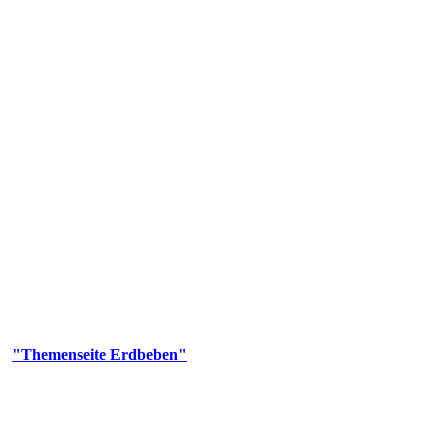
olgenden Aufgaben: Erdbebenmessung, Bereitstellung von Erdbebenin
smologischen Fragen.
er
"Themenseite Erdbeben"
im
LGRBgeoportal
.