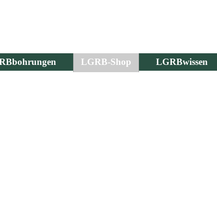
RBbohrungen
LGRB-Shop
LGRBwissen