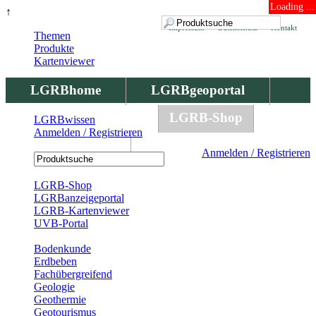
Loading ...
↑
Impressum
Datenschutz
Kontakt
Themen
Produkte
Kartenviewer
LGRBhome
LGRBgeoportal
LGRBbohrungen
LGRB-Shop
LGRBwissen
Anmelden / Registrieren
LGRBwissen
Anmelden / Registrieren
Registrierung
LGRB-Shop
LGRBanzeigeportal
LGRB-Kartenviewer
UVB-Portal
Produkte
Bodenkunde
Erdbeben
Fachübergreifend
Geologie
Geothermie
Geotourismus