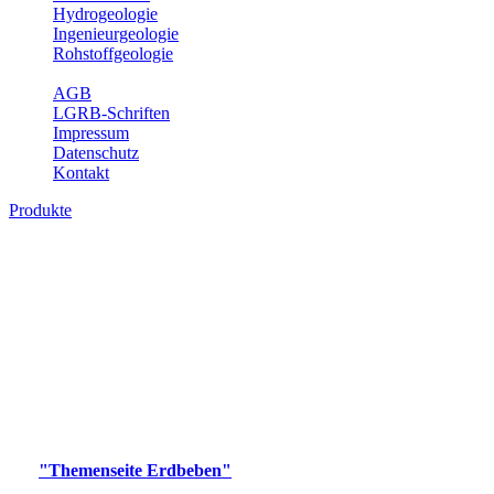
Hydrogeologie
Ingenieurgeologie
Rohstoffgeologie
Service
AGB
LGRB-Schriften
Impressum
Datenschutz
Kontakt
Produkte
Produkte des Themenbereichs Erdbeben
Der Fachbereich Landeserdbebendienst (LED) im LGRB erfüllt die
folgenden Aufgaben: Erdbebenmessung, Bereitstellung von
Erdbebeninformationen und seismischen Messdaten, Erfassung von
Wahrnehmungen und Schäden bei Erdbeben und Fachberatung in
seismologischen Fragen.
Bitte wählen Sie ein Produkt im gewünschten Format aus.
Digitale Produkte, die direkt downloadbar sind, finden Sie auf
der
"Themenseite Erdbeben"
im
LGRBgeoportal
.