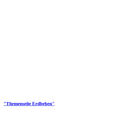
olgenden Aufgaben: Erdbebenmessung, Bereitstellung von Erdbebenin
smologischen Fragen.
er
"Themenseite Erdbeben"
im
LGRBgeoportal
.