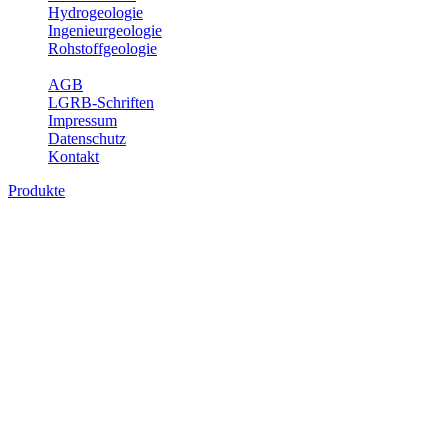
Hydrogeologie
Ingenieurgeologie
Rohstoffgeologie
Service
AGB
LGRB-Schriften
Impressum
Datenschutz
Kontakt
Produkte
Produkte des Themenbereichs Erdbeben
Der Fachbereich Landeserdbebendienst (LED) im LGRB erfüllt die f
Wahrnehmungen und Schäden bei Erdbeben und Fachberatung in sei
Bitte wählen Sie ein Produkt im gewünschten Format aus.
Digitale Produkte, die direkt downloadbar sind, finden Sie auf d
Sonderkarten