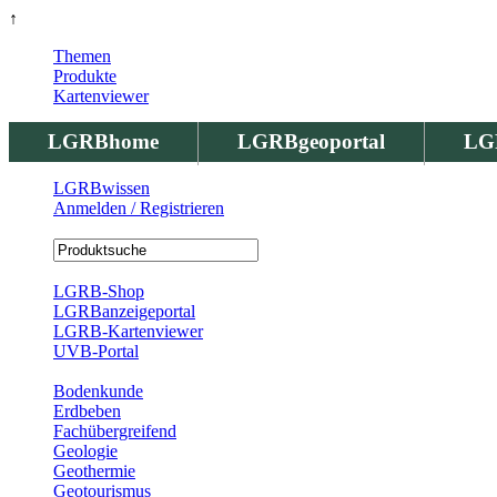
↑
Themen
Produkte
Kartenviewer
LGRBhome
LGRBgeoportal
LG
LGRBwissen
Anmelden / Registrieren
Registrierung
LGRB-Shop
LGRBanzeigeportal
LGRB-Kartenviewer
UVB-Portal
Produkte
Bodenkunde
Erdbeben
Fachübergreifend
Geologie
Geothermie
Geotourismus