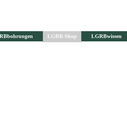
RBbohrungen
LGRB-Shop
LGRBwissen