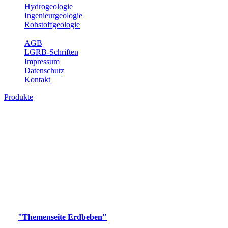
Hydrogeologie
Ingenieurgeologie
Rohstoffgeologie
Service
AGB
LGRB-Schriften
Impressum
Datenschutz
Kontakt
Produkte
Produkte des Themenbereichs Erdbeben
Der Fachbereich Landeserdbebendienst (LED) im LGRB erfüllt die
folgenden Aufgaben: Erdbebenmessung, Bereitstellung von
Erdbebeninformationen und seismischen Messdaten, Erfassung von
Wahrnehmungen und Schäden bei Erdbeben und Fachberatung in
seismologischen Fragen.
Bitte wählen Sie ein Produkt im gewünschten Format aus.
Digitale Produkte, die direkt downloadbar sind, finden Sie auf
der
"Themenseite Erdbeben"
im
LGRBgeoportal
.