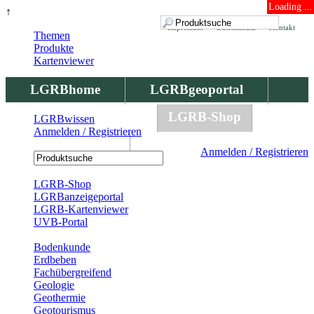
Loading ...
↑
Impressum
Datenschutz
Kontakt
Themen
Produkte
Kartenviewer
LGRBhome
LGRBgeoportal
LGRBbohrungen
LGRB-Shop
LGRBwissen
Anmelden / Registrieren
LGRBwissen
Anmelden / Registrieren
Registrierung
LGRB-Shop
LGRBanzeigeportal
LGRB-Kartenviewer
UVB-Portal
Produkte
Bodenkunde
Erdbeben
Fachübergreifend
Geologie
Geothermie
Geotourismus