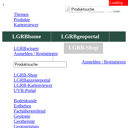
Loading ...
↑
Impressum
Datenschutz
Kontakt
Themen
Produkte
Kartenviewer
LGRBhome
LGRBgeoportal
LGRBbohrungen
LGRB-Shop
LGRBwissen
Anmelden / Registrieren
LGRBwissen
Anmelden / Registrieren
Registrierung
LGRB-Shop
LGRBanzeigeportal
LGRB-Kartenviewer
UVB-Portal
Produkte
Bodenkunde
Erdbeben
Fachübergreifend
Geologie
Geothermie
Geotourismus