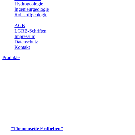
Hydrogeologie
Ingenieurgeologie
Rohstoffgeologie
Service
AGB
LGRB-Schriften
Impressum
Datenschutz
Kontakt
Produkte
Produkte des Themenbereichs Erdbeben
Der Fachbereich Landeserdbebendienst (LED) im LGRB erfüllt die
folgenden Aufgaben: Erdbebenmessung, Bereitstellung von
Erdbebeninformationen und seismischen Messdaten, Erfassung von
Wahrnehmungen und Schäden bei Erdbeben und Fachberatung in
seismologischen Fragen.
Bitte wählen Sie ein Produkt im gewünschten Format aus.
Digitale Produkte, die direkt downloadbar sind, finden Sie auf
der
"Themenseite Erdbeben"
im
LGRBgeoportal
.