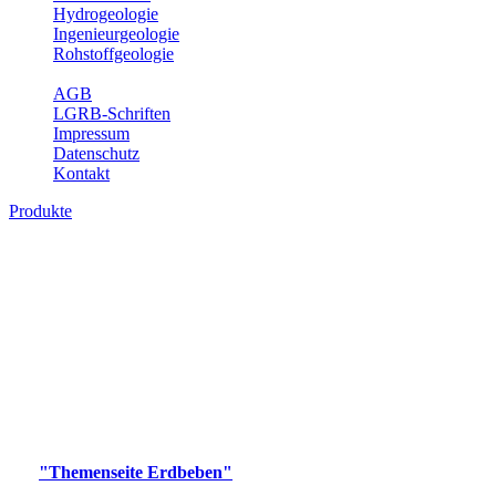
Hydrogeologie
Ingenieurgeologie
Rohstoffgeologie
Service
AGB
LGRB-Schriften
Impressum
Datenschutz
Kontakt
Produkte
Produkte des Themenbereichs Erdbeben
Der Fachbereich Landeserdbebendienst (LED) im LGRB erfüllt die
folgenden Aufgaben: Erdbebenmessung, Bereitstellung von
Erdbebeninformationen und seismischen Messdaten, Erfassung von
Wahrnehmungen und Schäden bei Erdbeben und Fachberatung in
seismologischen Fragen.
Bitte wählen Sie ein Produkt im gewünschten Format aus.
Digitale Produkte, die direkt downloadbar sind, finden Sie auf
der
"Themenseite Erdbeben"
im
LGRBgeoportal
.