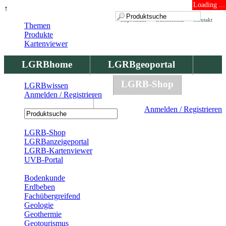
Loading ...
↑
Impressum
Datenschutz
Kontakt
Themen
Produkte
Kartenviewer
LGRBhome
LGRBgeoportal
LGRBbohrungen
LGRB-Shop
LGRBwissen
Anmelden / Registrieren
LGRBwissen
Anmelden / Registrieren
Registrierung
LGRB-Shop
LGRBanzeigeportal
LGRB-Kartenviewer
UVB-Portal
Produkte
Bodenkunde
Erdbeben
Fachübergreifend
Geologie
Geothermie
Geotourismus