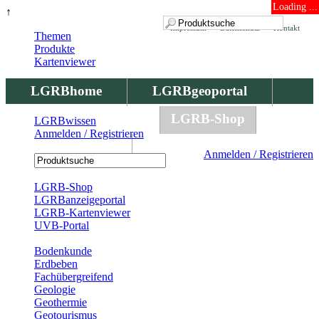
Loading ...
↑
Impressum
Datenschutz
Kontakt
Themen
Produkte
Kartenviewer
LGRBhome
LGRBgeoportal
LGRBbohrungen
LGRB-Shop
LGRBwissen
Anmelden / Registrieren
LGRBwissen
Anmelden / Registrieren
Registrierung
LGRB-Shop
LGRBanzeigeportal
LGRB-Kartenviewer
UVB-Portal
Produkte
Bodenkunde
Erdbeben
Fachübergreifend
Geologie
Geothermie
Geotourismus