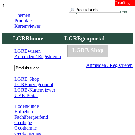
Loading ...
↑
Impressum
Datenschutz
Kontakt
Themen
Produkte
Kartenviewer
LGRBhome
LGRBgeoportal
LGRBbohrungen
LGRB-Shop
LGRBwissen
Anmelden / Registrieren
LGRBwissen
Anmelden / Registrieren
Registrierung
LGRB-Shop
LGRBanzeigeportal
LGRB-Kartenviewer
UVB-Portal
Produkte
Bodenkunde
Erdbeben
Fachübergreifend
Geologie
Geothermie
Geotourismus