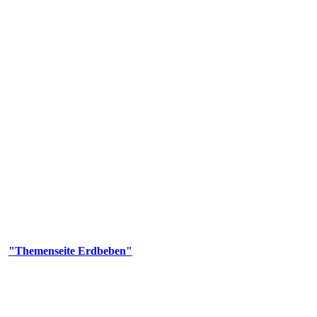
olgenden Aufgaben: Erdbebenmessung, Bereitstellung von Erdbebenin
smologischen Fragen.
er
"Themenseite Erdbeben"
im
LGRBgeoportal
.