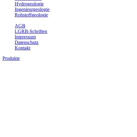
Hydrogeologie
Ingenieurgeologie
Rohstoffgeologie
Service
AGB
LGRB-Schriften
Impressum
Datenschutz
Kontakt
Produkte
Produkte des Themenbereichs Erdbeben
Der Fachbereich Landeserdbebendienst (LED) im LGRB erfüllt die f
Wahrnehmungen und Schäden bei Erdbeben und Fachberatung in sei
Bitte wählen Sie ein Produkt im gewünschten Format aus.
Digitale Produkte, die direkt downloadbar sind, finden Sie auf d
Sonderkarten