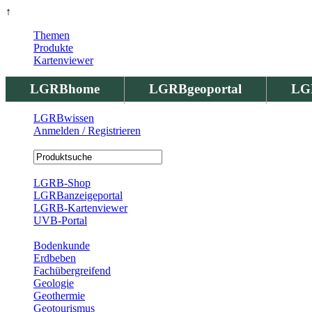
↑
Themen
Produkte
Kartenviewer
LGRBhome
LGRBgeoportal
LG
LGRBwissen
Anmelden / Registrieren
Registrierung
LGRB-Shop
LGRBanzeigeportal
LGRB-Kartenviewer
UVB-Portal
Produkte
Bodenkunde
Erdbeben
Fachübergreifend
Geologie
Geothermie
Geotourismus