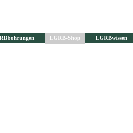
RBbohrungen
LGRB-Shop
LGRBwissen