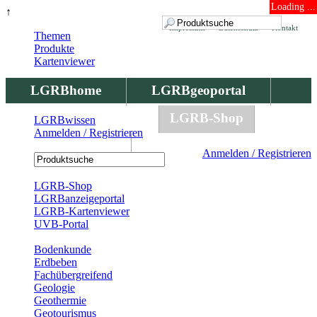
Loading ...
↑
Impressum
Datenschutz
Kontakt
Themen
Produkte
Kartenviewer
LGRBhome
LGRBgeoportal
LGRBbohrungen
LGRB-Shop
LGRBwissen
Anmelden / Registrieren
LGRBwissen
Anmelden / Registrieren
Registrierung
LGRB-Shop
LGRBanzeigeportal
LGRB-Kartenviewer
UVB-Portal
Produkte
Bodenkunde
Erdbeben
Fachübergreifend
Geologie
Geothermie
Geotourismus