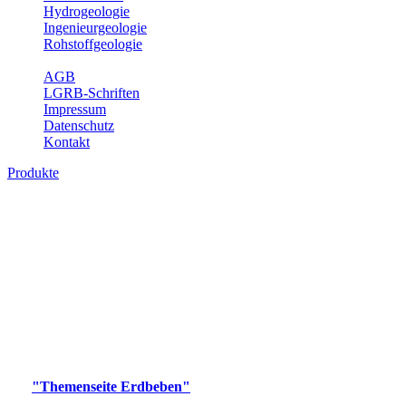
Hydrogeologie
Ingenieurgeologie
Rohstoffgeologie
Service
AGB
LGRB-Schriften
Impressum
Datenschutz
Kontakt
Produkte
Produkte des Themenbereichs Erdbeben
Der Fachbereich Landeserdbebendienst (LED) im LGRB erfüllt die
folgenden Aufgaben: Erdbebenmessung, Bereitstellung von
Erdbebeninformationen und seismischen Messdaten, Erfassung von
Wahrnehmungen und Schäden bei Erdbeben und Fachberatung in
seismologischen Fragen.
Bitte wählen Sie ein Produkt im gewünschten Format aus.
Digitale Produkte, die direkt downloadbar sind, finden Sie auf
der
"Themenseite Erdbeben"
im
LGRBgeoportal
.