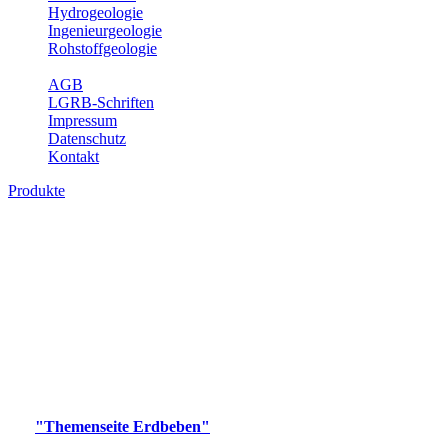
Hydrogeologie
Ingenieurgeologie
Rohstoffgeologie
Service
AGB
LGRB-Schriften
Impressum
Datenschutz
Kontakt
Produkte
Produkte des Themenbereichs Erdbeben
Der Fachbereich Landeserdbebendienst (LED) im LGRB erfüllt die
folgenden Aufgaben: Erdbebenmessung, Bereitstellung von
Erdbebeninformationen und seismischen Messdaten, Erfassung von
Wahrnehmungen und Schäden bei Erdbeben und Fachberatung in
seismologischen Fragen.
Bitte wählen Sie ein Produkt im gewünschten Format aus.
Digitale Produkte, die direkt downloadbar sind, finden Sie auf
der
"Themenseite Erdbeben"
im
LGRBgeoportal
.