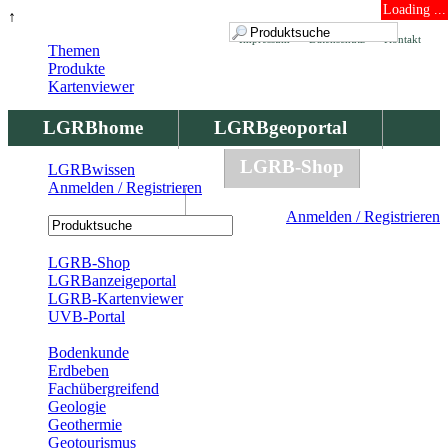
Loading ...
↑
Impressum
Datenschutz
Kontakt
Themen
Produkte
Kartenviewer
LGRBhome
LGRBgeoportal
LGRBbohrungen
LGRB-Shop
LGRBwissen
Anmelden / Registrieren
LGRBwissen
Anmelden / Registrieren
Registrierung
LGRB-Shop
LGRBanzeigeportal
LGRB-Kartenviewer
UVB-Portal
Produkte
Bodenkunde
Erdbeben
Fachübergreifend
Geologie
Geothermie
Geotourismus