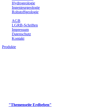
Hydrogeologie
Ingenieurgeologie
Rohstoffgeologie
Service
AGB
LGRB-Schriften
Impressum
Datenschutz
Kontakt
Produkte
Produkte des Themenbereichs Erdbeben
Der Fachbereich Landeserdbebendienst (LED) im LGRB erfüllt die
folgenden Aufgaben: Erdbebenmessung, Bereitstellung von
Erdbebeninformationen und seismischen Messdaten, Erfassung von
Wahrnehmungen und Schäden bei Erdbeben und Fachberatung in
seismologischen Fragen.
Bitte wählen Sie ein Produkt im gewünschten Format aus.
Digitale Produkte, die direkt downloadbar sind, finden Sie auf
der
"Themenseite Erdbeben"
im
LGRBgeoportal
.