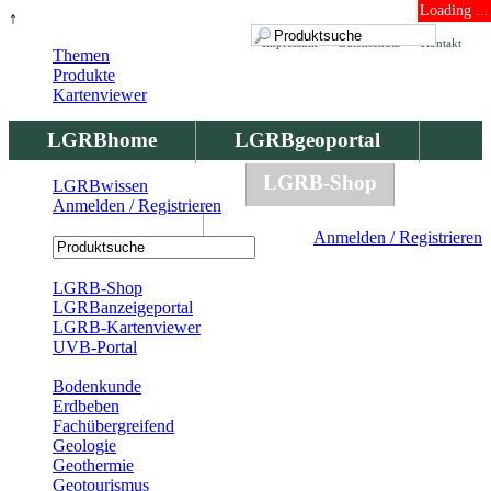
Loading ...
↑
Impressum
Datenschutz
Kontakt
Themen
Produkte
Kartenviewer
LGRBhome
LGRBgeoportal
LGRBbohrungen
LGRB-Shop
LGRBwissen
Anmelden / Registrieren
LGRBwissen
Anmelden / Registrieren
Registrierung
LGRB-Shop
LGRBanzeigeportal
LGRB-Kartenviewer
UVB-Portal
Produkte
Bodenkunde
Erdbeben
Fachübergreifend
Geologie
Geothermie
Geotourismus