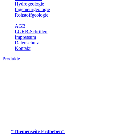
Hydrogeologie
Ingenieurgeologie
Rohstoffgeologie
Service
AGB
LGRB-Schriften
Impressum
Datenschutz
Kontakt
Produkte
Produkte des Themenbereichs Erdbeben
Der Fachbereich Landeserdbebendienst (LED) im LGRB erfüllt die
folgenden Aufgaben: Erdbebenmessung, Bereitstellung von
Erdbebeninformationen und seismischen Messdaten, Erfassung von
Wahrnehmungen und Schäden bei Erdbeben und Fachberatung in
seismologischen Fragen.
Bitte wählen Sie ein Produkt im gewünschten Format aus.
Digitale Produkte, die direkt downloadbar sind, finden Sie auf
der
"Themenseite Erdbeben"
im
LGRBgeoportal
.