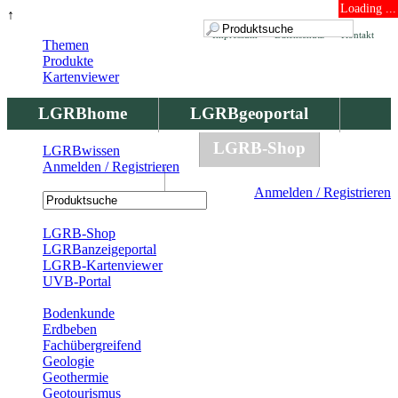
Loading ...
↑
Impressum
Datenschutz
Kontakt
Themen
Produkte
Kartenviewer
LGRBhome
LGRBgeoportal
LGRBbohrungen
LGRB-Shop
LGRBwissen
Anmelden / Registrieren
LGRBwissen
Anmelden / Registrieren
Registrierung
LGRB-Shop
LGRBanzeigeportal
LGRB-Kartenviewer
UVB-Portal
Produkte
Bodenkunde
Erdbeben
Fachübergreifend
Geologie
Geothermie
Geotourismus