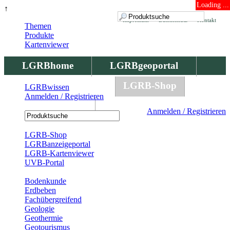
Loading ...
↑
Impressum
Datenschutz
Kontakt
Themen
Produkte
Kartenviewer
LGRBhome
LGRBgeoportal
LGRBbohrungen
LGRB-Shop
LGRBwissen
Anmelden / Registrieren
LGRBwissen
Anmelden / Registrieren
Registrierung
LGRB-Shop
LGRBanzeigeportal
LGRB-Kartenviewer
UVB-Portal
Produkte
Bodenkunde
Erdbeben
Fachübergreifend
Geologie
Geothermie
Geotourismus