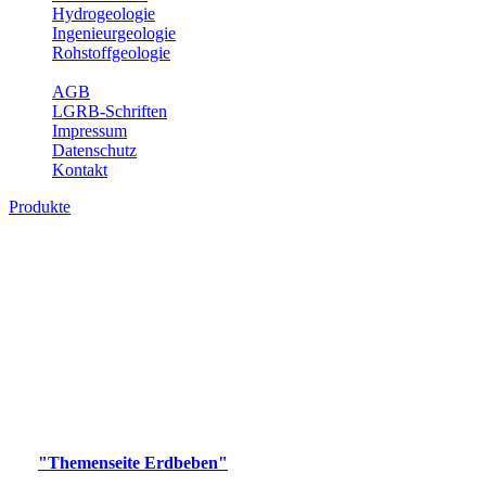
Hydrogeologie
Ingenieurgeologie
Rohstoffgeologie
Service
AGB
LGRB-Schriften
Impressum
Datenschutz
Kontakt
Produkte
Produkte des Themenbereichs Erdbeben
Der Fachbereich Landeserdbebendienst (LED) im LGRB erfüllt die
folgenden Aufgaben: Erdbebenmessung, Bereitstellung von
Erdbebeninformationen und seismischen Messdaten, Erfassung von
Wahrnehmungen und Schäden bei Erdbeben und Fachberatung in
seismologischen Fragen.
Bitte wählen Sie ein Produkt im gewünschten Format aus.
Digitale Produkte, die direkt downloadbar sind, finden Sie auf
der
"Themenseite Erdbeben"
im
LGRBgeoportal
.