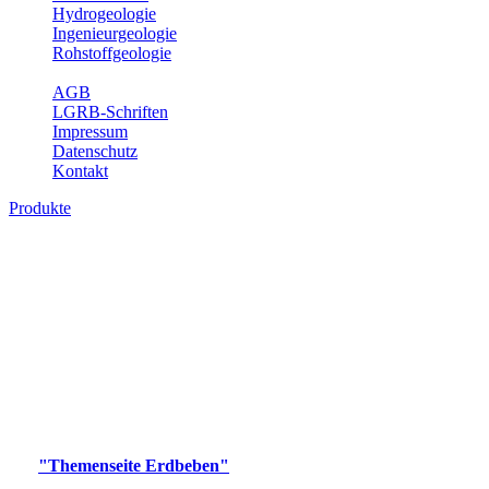
Hydrogeologie
Ingenieurgeologie
Rohstoffgeologie
Service
AGB
LGRB-Schriften
Impressum
Datenschutz
Kontakt
Produkte
Produkte des Themenbereichs Erdbeben
Der Fachbereich Landeserdbebendienst (LED) im LGRB erfüllt die
folgenden Aufgaben: Erdbebenmessung, Bereitstellung von
Erdbebeninformationen und seismischen Messdaten, Erfassung von
Wahrnehmungen und Schäden bei Erdbeben und Fachberatung in
seismologischen Fragen.
Bitte wählen Sie ein Produkt im gewünschten Format aus.
Digitale Produkte, die direkt downloadbar sind, finden Sie auf
der
"Themenseite Erdbeben"
im
LGRBgeoportal
.