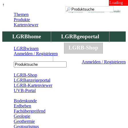
Loading ...
↑
Impressum
Datenschutz
Kontakt
Themen
Produkte
Kartenviewer
LGRBhome
LGRBgeoportal
LGRBbohrungen
LGRB-Shop
LGRBwissen
Anmelden / Registrieren
LGRBwissen
Anmelden / Registrieren
Registrierung
LGRB-Shop
LGRBanzeigeportal
LGRB-Kartenviewer
UVB-Portal
Produkte
Bodenkunde
Erdbeben
Fachübergreifend
Geologie
Geothermie
Geotourismus