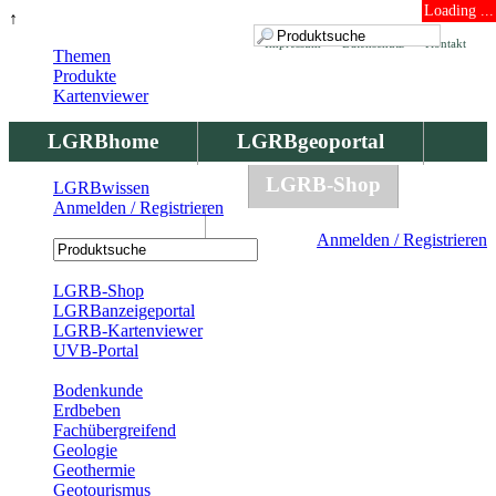
Loading ...
↑
Impressum
Datenschutz
Kontakt
Themen
Produkte
Kartenviewer
LGRBhome
LGRBgeoportal
LGRBbohrungen
LGRB-Shop
LGRBwissen
Anmelden / Registrieren
LGRBwissen
Anmelden / Registrieren
Registrierung
LGRB-Shop
LGRBanzeigeportal
LGRB-Kartenviewer
UVB-Portal
Produkte
Bodenkunde
Erdbeben
Fachübergreifend
Geologie
Geothermie
Geotourismus