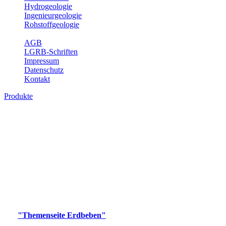
Hydrogeologie
Ingenieurgeologie
Rohstoffgeologie
Service
AGB
LGRB-Schriften
Impressum
Datenschutz
Kontakt
Produkte
Produkte des Themenbereichs Erdbeben
Der Fachbereich Landeserdbebendienst (LED) im LGRB erfüllt die
folgenden Aufgaben: Erdbebenmessung, Bereitstellung von
Erdbebeninformationen und seismischen Messdaten, Erfassung von
Wahrnehmungen und Schäden bei Erdbeben und Fachberatung in
seismologischen Fragen.
Bitte wählen Sie ein Produkt im gewünschten Format aus.
Digitale Produkte, die direkt downloadbar sind, finden Sie auf
der
"Themenseite Erdbeben"
im
LGRBgeoportal
.