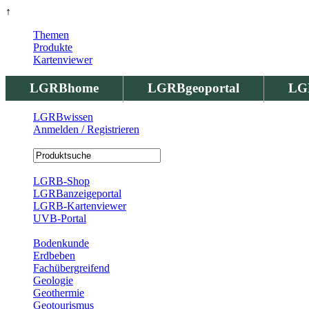
↑
Themen
Produkte
Kartenviewer
LGRBhome
LGRBgeoportal
LG
LGRBwissen
Anmelden / Registrieren
Registrierung
LGRB-Shop
LGRBanzeigeportal
LGRB-Kartenviewer
UVB-Portal
Produkte
Bodenkunde
Erdbeben
Fachübergreifend
Geologie
Geothermie
Geotourismus