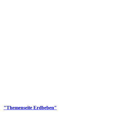
olgenden Aufgaben: Erdbebenmessung, Bereitstellung von Erdbebenin
smologischen Fragen.
er
"Themenseite Erdbeben"
im
LGRBgeoportal
.