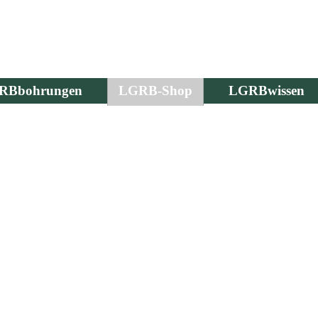
RBbohrungen
LGRB-Shop
LGRBwissen