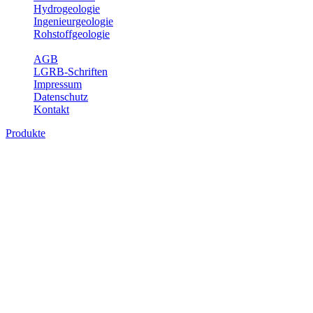
Hydrogeologie
Ingenieurgeologie
Rohstoffgeologie
Service
AGB
LGRB-Schriften
Impressum
Datenschutz
Kontakt
Produkte
Produkte des Themenbereichs Erdbeben
Der Fachbereich Landeserdbebendienst (LED) im LGRB erfüllt die f
Wahrnehmungen und Schäden bei Erdbeben und Fachberatung in sei
Bitte wählen Sie ein Produkt im gewünschten Format aus.
Digitale Produkte, die direkt downloadbar sind, finden Sie auf d
Sonderkarten