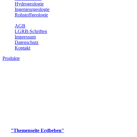
Hydrogeologie
Ingenieurgeologie
Rohstoffgeologie
Service
AGB
LGRB-Schriften
Impressum
Datenschutz
Kontakt
Produkte
Produkte des Themenbereichs Erdbeben
Der Fachbereich Landeserdbebendienst (LED) im LGRB erfüllt die
folgenden Aufgaben: Erdbebenmessung, Bereitstellung von
Erdbebeninformationen und seismischen Messdaten, Erfassung von
Wahrnehmungen und Schäden bei Erdbeben und Fachberatung in
seismologischen Fragen.
Bitte wählen Sie ein Produkt im gewünschten Format aus.
Digitale Produkte, die direkt downloadbar sind, finden Sie auf
der
"Themenseite Erdbeben"
im
LGRBgeoportal
.