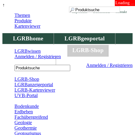
Loading ...
↑
Impressum
Datenschutz
Kontakt
Themen
Produkte
Kartenviewer
LGRBhome
LGRBgeoportal
LGRBbohrungen
LGRB-Shop
LGRBwissen
Anmelden / Registrieren
LGRBwissen
Anmelden / Registrieren
Registrierung
LGRB-Shop
LGRBanzeigeportal
LGRB-Kartenviewer
UVB-Portal
Produkte
Bodenkunde
Erdbeben
Fachübergreifend
Geologie
Geothermie
Geotourismus