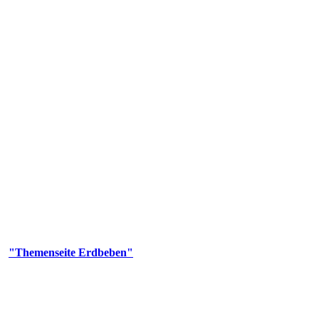
olgenden Aufgaben: Erdbebenmessung, Bereitstellung von Erdbebenin
smologischen Fragen.
er
"Themenseite Erdbeben"
im
LGRBgeoportal
.