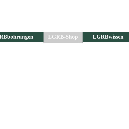
RBbohrungen
LGRB-Shop
LGRBwissen