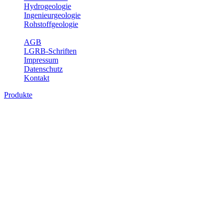
Hydrogeologie
Ingenieurgeologie
Rohstoffgeologie
Service
AGB
LGRB-Schriften
Impressum
Datenschutz
Kontakt
Produkte
Produkte des Themenbereichs Erdbeben
Der Fachbereich Landeserdbebendienst (LED) im LGRB erfüllt die f
Wahrnehmungen und Schäden bei Erdbeben und Fachberatung in sei
Bitte wählen Sie ein Produkt im gewünschten Format aus.
Digitale Produkte, die direkt downloadbar sind, finden Sie auf d
Sonderkarten