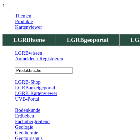
↑
Themen
Produkte
Kartenviewer
LGRBhome
LGRBgeoportal
LG
LGRBwissen
Anmelden / Registrieren
Registrierung
LGRB-Shop
LGRBanzeigeportal
LGRB-Kartenviewer
UVB-Portal
Produkte
Bodenkunde
Erdbeben
Fachübergreifend
Geologie
Geothermie
Geotourismus