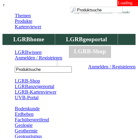
Loading ...
↑
Impressum
Datenschutz
Kontakt
Themen
Produkte
Kartenviewer
LGRBhome
LGRBgeoportal
LGRBbohrungen
LGRB-Shop
LGRBwissen
Anmelden / Registrieren
LGRBwissen
Anmelden / Registrieren
Registrierung
LGRB-Shop
LGRBanzeigeportal
LGRB-Kartenviewer
UVB-Portal
Produkte
Bodenkunde
Erdbeben
Fachübergreifend
Geologie
Geothermie
Geotourismus