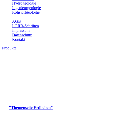
Hydrogeologie
Ingenieurgeologie
Rohstoffgeologie
Service
AGB
LGRB-Schriften
Impressum
Datenschutz
Kontakt
Produkte
Produkte des Themenbereichs Erdbeben
Der Fachbereich Landeserdbebendienst (LED) im LGRB erfüllt die
folgenden Aufgaben: Erdbebenmessung, Bereitstellung von
Erdbebeninformationen und seismischen Messdaten, Erfassung von
Wahrnehmungen und Schäden bei Erdbeben und Fachberatung in
seismologischen Fragen.
Bitte wählen Sie ein Produkt im gewünschten Format aus.
Digitale Produkte, die direkt downloadbar sind, finden Sie auf
der
"Themenseite Erdbeben"
im
LGRBgeoportal
.