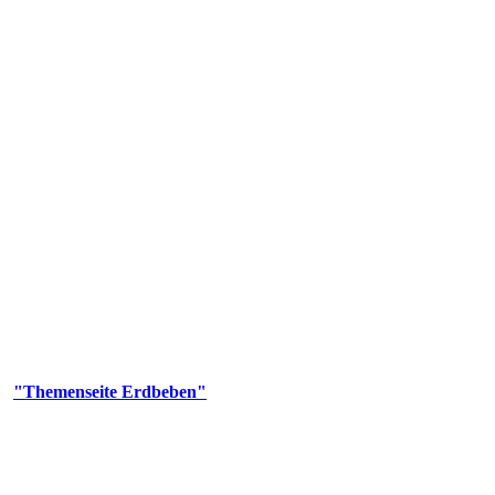
olgenden Aufgaben: Erdbebenmessung, Bereitstellung von Erdbebenin
smologischen Fragen.
er
"Themenseite Erdbeben"
im
LGRBgeoportal
.