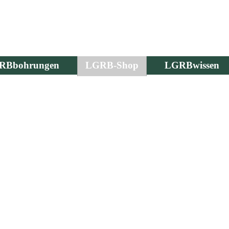
RBbohrungen
LGRB-Shop
LGRBwissen