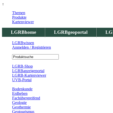
↑
Themen
Produkte
Kartenviewer
LGRBhome
LGRBgeoportal
LG
LGRBwissen
Anmelden / Registrieren
Registrierung
LGRB-Shop
LGRBanzeigeportal
LGRB-Kartenviewer
UVB-Portal
Produkte
Bodenkunde
Erdbeben
Fachübergreifend
Geologie
Geothermie
Geotourismus