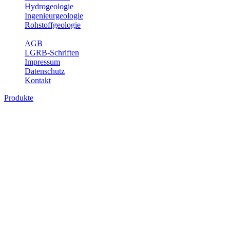
Hydrogeologie
Ingenieurgeologie
Rohstoffgeologie
Service
AGB
LGRB-Schriften
Impressum
Datenschutz
Kontakt
Produkte
Produkte des Themenbereichs Erdbeben
Der Fachbereich Landeserdbebendienst (LED) im LGRB erfüllt die f
Wahrnehmungen und Schäden bei Erdbeben und Fachberatung in sei
Bitte wählen Sie ein Produkt im gewünschten Format aus.
Digitale Produkte, die direkt downloadbar sind, finden Sie auf d
Sonderkarten