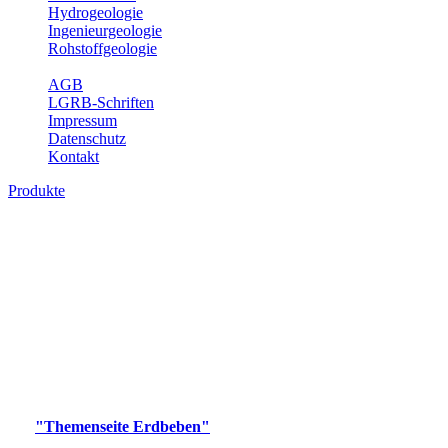
Hydrogeologie
Ingenieurgeologie
Rohstoffgeologie
Service
AGB
LGRB-Schriften
Impressum
Datenschutz
Kontakt
Produkte
Produkte des Themenbereichs Erdbeben
Der Fachbereich Landeserdbebendienst (LED) im LGRB erfüllt die
folgenden Aufgaben: Erdbebenmessung, Bereitstellung von
Erdbebeninformationen und seismischen Messdaten, Erfassung von
Wahrnehmungen und Schäden bei Erdbeben und Fachberatung in
seismologischen Fragen.
Bitte wählen Sie ein Produkt im gewünschten Format aus.
Digitale Produkte, die direkt downloadbar sind, finden Sie auf
der
"Themenseite Erdbeben"
im
LGRBgeoportal
.