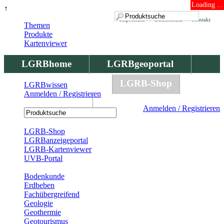
Loading ...
↑
Impressum
Datenschutz
Kontakt
Themen
Produkte
Kartenviewer
LGRBhome
LGRBgeoportal
LGRBbohrungen
LGRB-Shop
LGRBwissen
Anmelden / Registrieren
LGRBwissen
Anmelden / Registrieren
Registrierung
LGRB-Shop
LGRBanzeigeportal
LGRB-Kartenviewer
UVB-Portal
Produkte
Bodenkunde
Erdbeben
Fachübergreifend
Geologie
Geothermie
Geotourismus